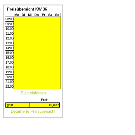
Preisübersicht KW 36
Mo
Di
Mi
Do
Fr
Sa
So
08:00
09:00
10:00
11:00
12:00
13:00
14:00
15:00
16:00
17:00
18:00
19:00
20:00
21:00
22:00
Plan einfärben
Preis
gelb
15,00 €
Detaillierte Preisübersicht