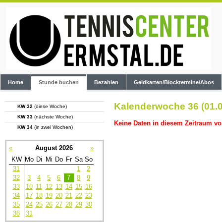
Home
Stunde buchen
Bezahlen
Geldkarten/Blocktermine/Abos
Kalenderwoche 36 (01.0
KW 32
(diese Woche)
KW 33
(nächste Woche)
Keine Daten in diesem Zeitraum vo
KW 34
(in zwei Wochen)
«
August 2026
»
KW
Mo
Di
Mi
Do
Fr
Sa
So
31
1
2
32
3
4
5
6
7
8
9
33
10
11
12
13
14
15
16
34
17
18
19
20
21
22
23
35
24
25
26
27
28
29
30
36
31