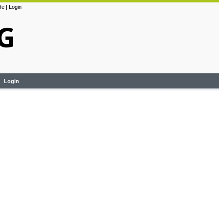
lfe
|
Login
Login