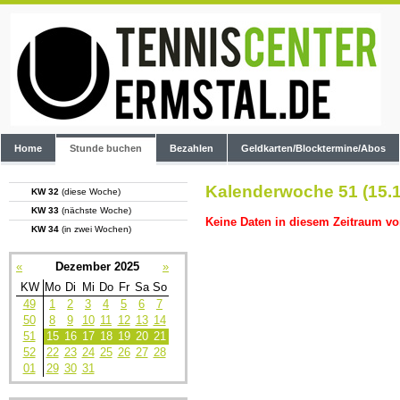
Home
Stunde buchen
Bezahlen
Geldkarten/Blocktermine/Abos
Kalenderwoche 51 (15.1
KW 32
(diese Woche)
KW 33
(nächste Woche)
Keine Daten in diesem Zeitraum vo
KW 34
(in zwei Wochen)
«
Dezember 2025
»
KW
Mo
Di
Mi
Do
Fr
Sa
So
49
1
2
3
4
5
6
7
50
8
9
10
11
12
13
14
51
15
16
17
18
19
20
21
52
22
23
24
25
26
27
28
01
29
30
31