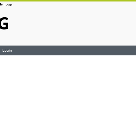
lfe
|
Login
Login