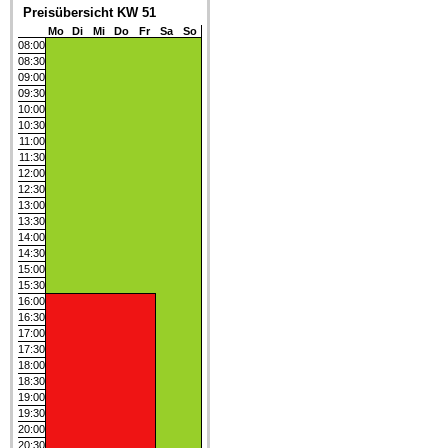
Preisübersicht KW 51
Mo
Di
Mi
Do
Fr
Sa
So
08:00
08:30
09:00
09:30
10:00
10:30
11:00
11:30
12:00
12:30
13:00
13:30
14:00
14:30
15:00
15:30
16:00
16:30
17:00
17:30
18:00
18:30
19:00
19:30
20:00
20:30