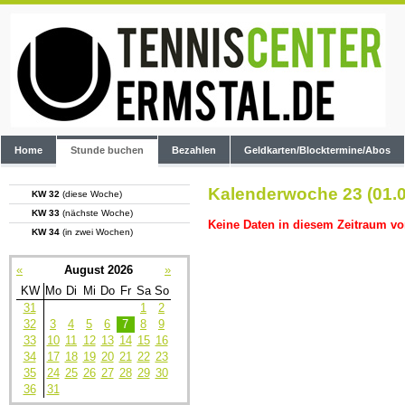
Home
Stunde buchen
Bezahlen
Geldkarten/Blocktermine/Abos
Kalenderwoche 23 (01.0
KW 32
(diese Woche)
KW 33
(nächste Woche)
Keine Daten in diesem Zeitraum vo
KW 34
(in zwei Wochen)
«
August 2026
»
KW
Mo
Di
Mi
Do
Fr
Sa
So
31
1
2
32
3
4
5
6
7
8
9
33
10
11
12
13
14
15
16
34
17
18
19
20
21
22
23
35
24
25
26
27
28
29
30
36
31