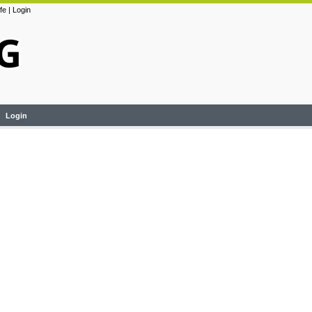
lfe
|
Login
Login