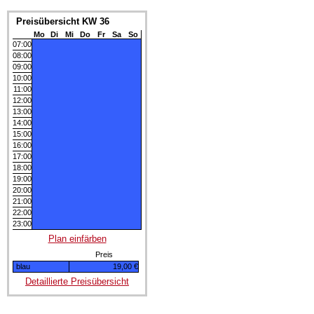
Preisübersicht KW 36
Mo
Di
Mi
Do
Fr
Sa
So
07:00
08:00
09:00
10:00
11:00
12:00
13:00
14:00
15:00
16:00
17:00
18:00
19:00
20:00
21:00
22:00
23:00
Plan einfärben
Preis
blau
19,00 €
Detaillierte Preisübersicht