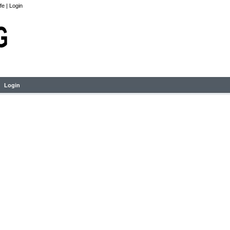
lfe
|
Login
Login