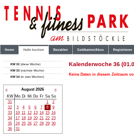
Home
Halle buchen
Bezahlen
Geldkarten/Abos
Registrieren
Kalenderwoche 36 (01.0
KW 32
(diese Woche)
KW 33
(nächste Woche)
Keine Daten in diesem Zeitraum vo
KW 34
(in zwei Wochen)
«
August 2026
»
KW
Mo
Di
Mi
Do
Fr
Sa
So
31
1
2
32
3
4
5
6
7
8
9
33
10
11
12
13
14
15
16
34
17
18
19
20
21
22
23
35
24
25
26
27
28
29
30
36
31