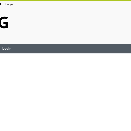
lfe
|
Login
Login