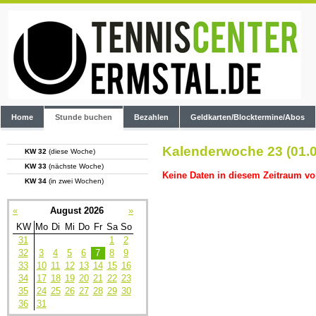
Home
Stunde buchen
Bezahlen
Geldkarten/Blocktermine/Abos
Kalenderwoche 23 (01.0
KW 32
(diese Woche)
KW 33
(nächste Woche)
Keine Daten in diesem Zeitraum vo
KW 34
(in zwei Wochen)
«
August 2026
»
KW
Mo
Di
Mi
Do
Fr
Sa
So
31
1
2
32
3
4
5
6
7
8
9
33
10
11
12
13
14
15
16
34
17
18
19
20
21
22
23
35
24
25
26
27
28
29
30
36
31