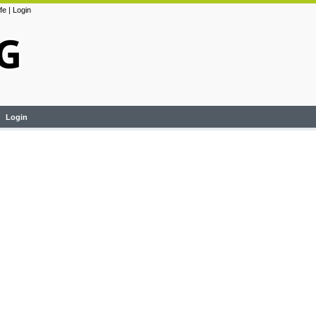
lfe
|
Login
Login