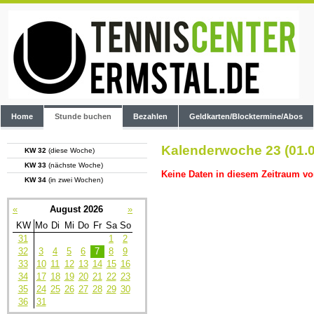
Home
Stunde buchen
Bezahlen
Geldkarten/Blocktermine/Abos
Kalenderwoche 23 (01.0
KW 32
(diese Woche)
KW 33
(nächste Woche)
Keine Daten in diesem Zeitraum vo
KW 34
(in zwei Wochen)
«
August 2026
»
KW
Mo
Di
Mi
Do
Fr
Sa
So
31
1
2
32
3
4
5
6
7
8
9
33
10
11
12
13
14
15
16
34
17
18
19
20
21
22
23
35
24
25
26
27
28
29
30
36
31