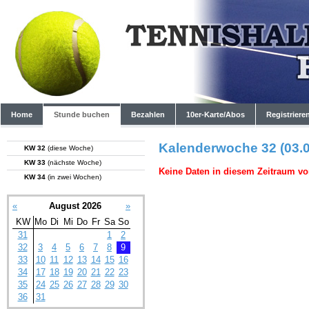
Home
Stunde buchen
Bezahlen
10er-Karte/Abos
Registriere
Kalenderwoche 32 (03.0
KW 32
(diese Woche)
KW 33
(nächste Woche)
Keine Daten in diesem Zeitraum vo
KW 34
(in zwei Wochen)
«
August 2026
»
KW
Mo
Di
Mi
Do
Fr
Sa
So
31
1
2
32
3
4
5
6
7
8
9
33
10
11
12
13
14
15
16
34
17
18
19
20
21
22
23
35
24
25
26
27
28
29
30
36
31