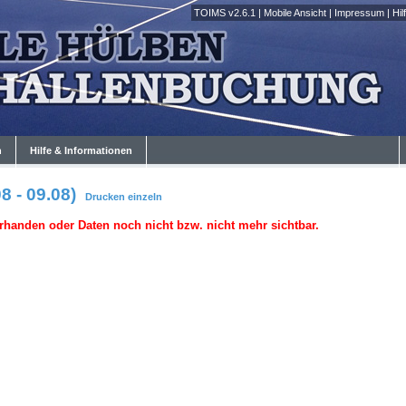
TOIMS v2.6.1
|
Mobile Ansicht
|
Impressum
|
Hil
n
Hilfe & Informationen
8 - 09.08)
Drucken
einzeln
rhanden oder Daten noch nicht bzw. nicht mehr sichtbar.