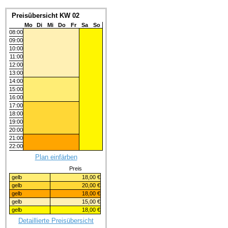
Preisübersicht KW 02
Mo
Di
Mi
Do
Fr
Sa
So
08:00
09:00
10:00
11:00
12:00
13:00
14:00
15:00
16:00
17:00
18:00
19:00
20:00
21:00
22:00
Plan einfärben
Preis
gelb
18,00 €
gelb
20,00 €
gelb
18,00 €
gelb
15,00 €
gelb
18,00 €
Detaillierte Preisübersicht