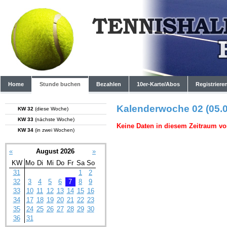
Home
Stunde buchen
Bezahlen
10er-Karte/Abos
Registriere
Kalenderwoche 02 (05.0
KW 32
(diese Woche)
KW 33
(nächste Woche)
Keine Daten in diesem Zeitraum vo
KW 34
(in zwei Wochen)
«
August 2026
»
KW
Mo
Di
Mi
Do
Fr
Sa
So
31
1
2
32
3
4
5
6
7
8
9
33
10
11
12
13
14
15
16
34
17
18
19
20
21
22
23
35
24
25
26
27
28
29
30
36
31