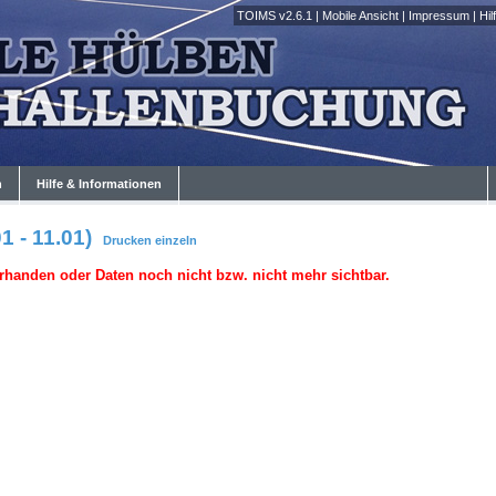
TOIMS v2.6.1
|
Mobile Ansicht
|
Impressum
|
Hil
n
Hilfe & Informationen
1 - 11.01)
Drucken
einzeln
rhanden oder Daten noch nicht bzw. nicht mehr sichtbar.