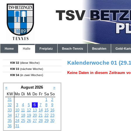
Home
Halle
Freiplatz
Beach-Tennis
Bezahlen
Geld-Kart
Kalenderwoche 01 (29.1
KW 32
(diese Woche)
KW 33
(nächste Woche)
Keine Daten in diesem Zeitraum vo
KW 34
(in zwei Wochen)
«
August 2026
»
KW
Mo
Di
Mi
Do
Fr
Sa
So
31
1
2
32
3
4
5
6
7
8
9
33
10
11
12
13
14
15
16
34
17
18
19
20
21
22
23
35
24
25
26
27
28
29
30
36
31