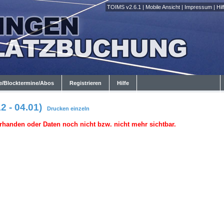
TOIMS v2.6.1
|
Mobile Ansicht
|
Impressum
|
Hil
e/Blocktermine/Abos
Registrieren
Hilfe
2 - 04.01)
Drucken
einzeln
rhanden oder Daten noch nicht bzw. nicht mehr sichtbar.