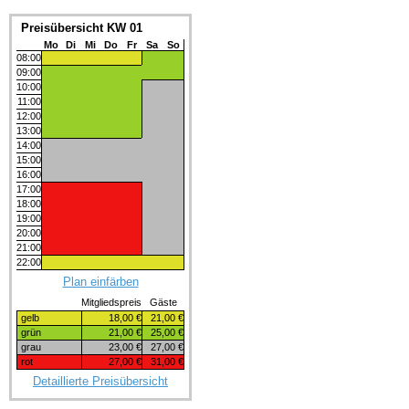
Preisübersicht KW 01
Mo
Di
Mi
Do
Fr
Sa
So
08:00
09:00
10:00
11:00
12:00
13:00
14:00
15:00
16:00
17:00
18:00
19:00
20:00
21:00
22:00
Plan einfärben
Mitgliedspreis
Gäste
gelb
18,00 €
21,00 €
grün
21,00 €
25,00 €
grau
23,00 €
27,00 €
rot
27,00 €
31,00 €
Detaillierte Preisübersicht