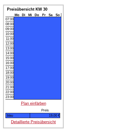
Preisübersicht KW 30
Mo
Di
Mi
Do
Fr
Sa
So
07:00
08:00
09:00
10:00
11:00
12:00
13:00
14:00
15:00
16:00
17:00
18:00
19:00
20:00
21:00
22:00
23:00
Plan einfärben
Preis
blau
19,00 €
Detaillierte Preisübersicht