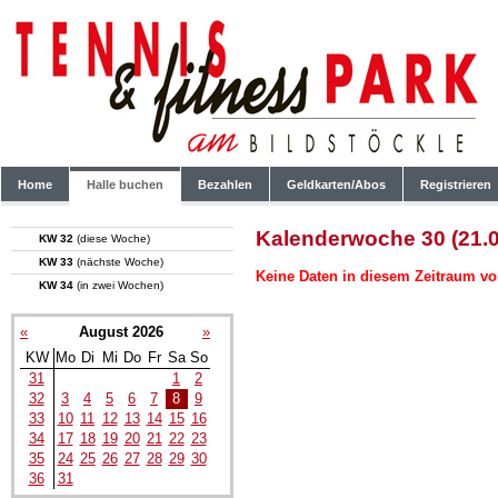
Home
Halle buchen
Bezahlen
Geldkarten/Abos
Registrieren
Kalenderwoche 30 (21.0
KW 32
(diese Woche)
KW 33
(nächste Woche)
Keine Daten in diesem Zeitraum vo
KW 34
(in zwei Wochen)
«
August 2026
»
KW
Mo
Di
Mi
Do
Fr
Sa
So
31
1
2
32
3
4
5
6
7
8
9
33
10
11
12
13
14
15
16
34
17
18
19
20
21
22
23
35
24
25
26
27
28
29
30
36
31