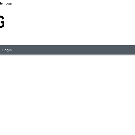
lfe
|
Login
Login