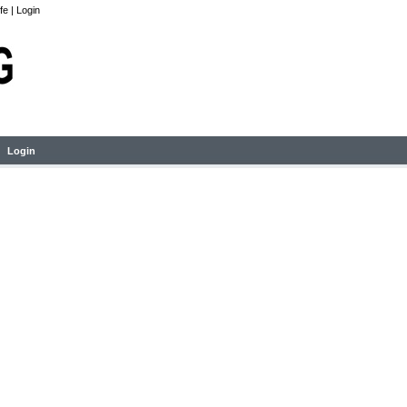
lfe
|
Login
Login