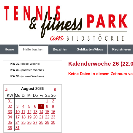
Home
Halle buchen
Bezahlen
Geldkarten/Abos
Registrieren
Kalenderwoche 26 (22.0
KW 32
(diese Woche)
KW 33
(nächste Woche)
Keine Daten in diesem Zeitraum vo
KW 34
(in zwei Wochen)
«
August 2026
»
KW
Mo
Di
Mi
Do
Fr
Sa
So
31
1
2
32
3
4
5
6
7
8
9
33
10
11
12
13
14
15
16
34
17
18
19
20
21
22
23
35
24
25
26
27
28
29
30
36
31