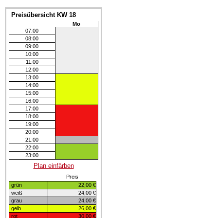
Preisübersicht KW 18
Mo
07:00
08:00
09:00
10:00
11:00
12:00
13:00
14:00
15:00
16:00
17:00
18:00
19:00
20:00
21:00
22:00
23:00
Plan einfärben
Preis
grün
22,00 €
weiß
24,00 €
grau
24,00 €
gelb
26,00 €
rot
30,00 €