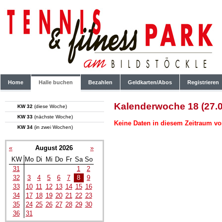
Home
Halle buchen
Bezahlen
Geldkarten/Abos
Registrieren
Kalenderwoche 18 (27.0
KW 32
(diese Woche)
KW 33
(nächste Woche)
Keine Daten in diesem Zeitraum vo
KW 34
(in zwei Wochen)
«
August 2026
»
KW
Mo
Di
Mi
Do
Fr
Sa
So
31
1
2
32
3
4
5
6
7
8
9
33
10
11
12
13
14
15
16
34
17
18
19
20
21
22
23
35
24
25
26
27
28
29
30
36
31