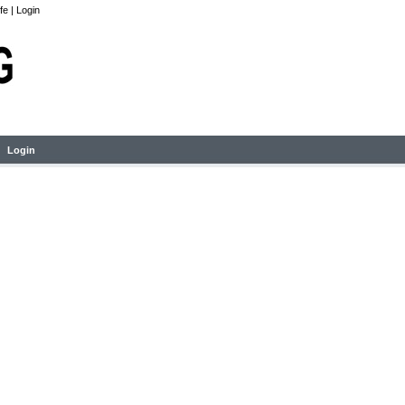
lfe
|
Login
Login