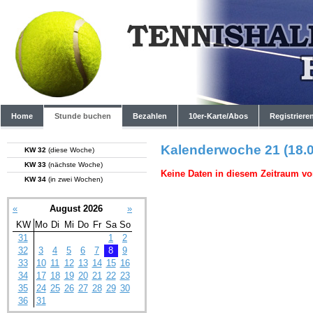
Home
Stunde buchen
Bezahlen
10er-Karte/Abos
Registriere
Kalenderwoche 21 (18.0
KW 32
(diese Woche)
KW 33
(nächste Woche)
Keine Daten in diesem Zeitraum vo
KW 34
(in zwei Wochen)
«
August 2026
»
KW
Mo
Di
Mi
Do
Fr
Sa
So
31
1
2
32
3
4
5
6
7
8
9
33
10
11
12
13
14
15
16
34
17
18
19
20
21
22
23
35
24
25
26
27
28
29
30
36
31