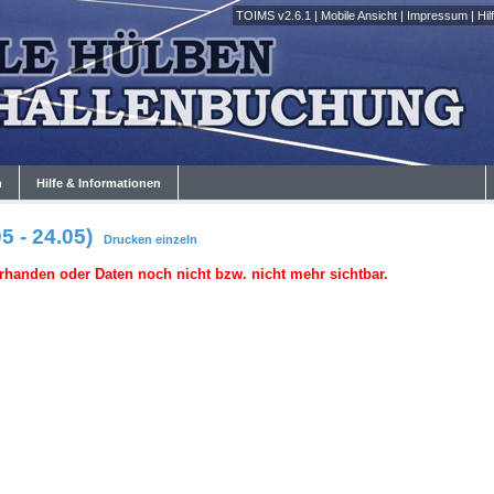
TOIMS v2.6.1
|
Mobile Ansicht
|
Impressum
|
Hil
n
Hilfe & Informationen
5 - 24.05)
Drucken
einzeln
rhanden oder Daten noch nicht bzw. nicht mehr sichtbar.