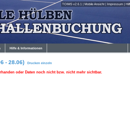
TOIMS v2.6.1
|
Mobile Ansicht
|
Impressum
|
Hil
n
Hilfe & Informationen
6 - 28.06)
Drucken
einzeln
rhanden oder Daten noch nicht bzw. nicht mehr sichtbar.