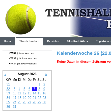
Home
Stunde buchen
Bezahlen
10er-Karte/Abos
Registriere
Kalenderwoche 26 (22.0
KW 32
(diese Woche)
KW 33
(nächste Woche)
Keine Daten in diesem Zeitraum vo
KW 34
(in zwei Wochen)
«
August 2026
»
KW
Mo
Di
Mi
Do
Fr
Sa
So
31
1
2
32
3
4
5
6
7
8
9
33
10
11
12
13
14
15
16
34
17
18
19
20
21
22
23
35
24
25
26
27
28
29
30
36
31