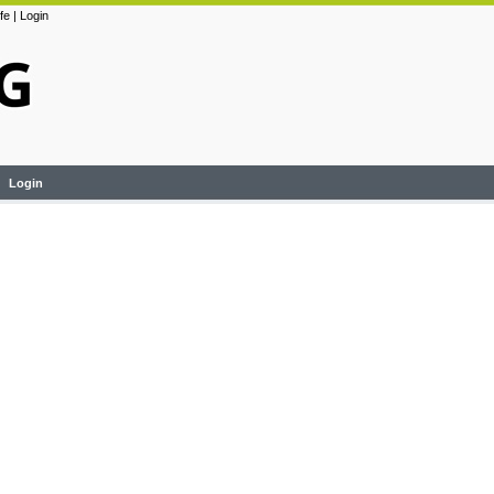
lfe
|
Login
Login