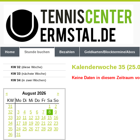
Home
Stunde buchen
Bezahlen
Geldkarten/Blocktermine/Abos
Kalenderwoche 35 (25.0
KW 32
(diese Woche)
KW 33
(nächste Woche)
Keine Daten in diesem Zeitraum vo
KW 34
(in zwei Wochen)
«
August 2026
»
KW
Mo
Di
Mi
Do
Fr
Sa
So
31
1
2
32
3
4
5
6
7
8
9
33
10
11
12
13
14
15
16
34
17
18
19
20
21
22
23
35
24
25
26
27
28
29
30
36
31