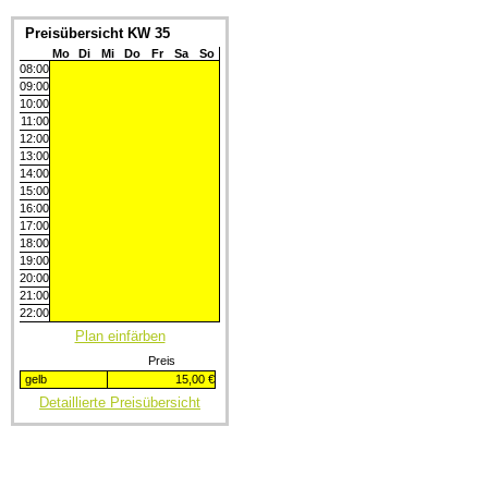
Preisübersicht KW 35
Mo
Di
Mi
Do
Fr
Sa
So
08:00
09:00
10:00
11:00
12:00
13:00
14:00
15:00
16:00
17:00
18:00
19:00
20:00
21:00
22:00
Plan einfärben
Preis
gelb
15,00 €
Detaillierte Preisübersicht