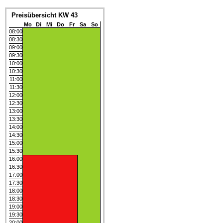
Preisübersicht KW 43
Mo
Di
Mi
Do
Fr
Sa
So
08:00
08:30
09:00
09:30
10:00
10:30
11:00
11:30
12:00
12:30
13:00
13:30
14:00
14:30
15:00
15:30
16:00
16:30
17:00
17:30
18:00
18:30
19:00
19:30
20:00