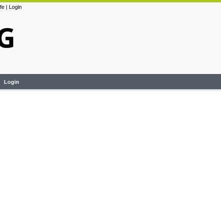
lfe
|
Login
Login