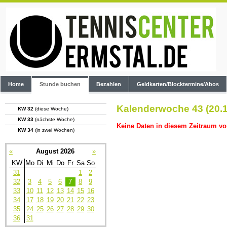
Home
Stunde buchen
Bezahlen
Geldkarten/Blocktermine/Abos
Kalenderwoche 43 (20.1
KW 32
(diese Woche)
KW 33
(nächste Woche)
Keine Daten in diesem Zeitraum vo
KW 34
(in zwei Wochen)
«
August 2026
»
KW
Mo
Di
Mi
Do
Fr
Sa
So
31
1
2
32
3
4
5
6
7
8
9
33
10
11
12
13
14
15
16
34
17
18
19
20
21
22
23
35
24
25
26
27
28
29
30
36
31