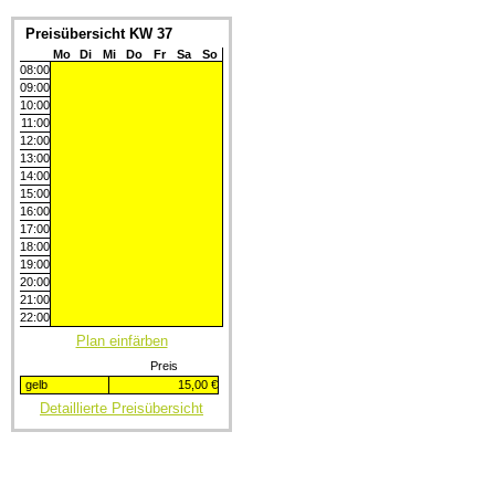
Preisübersicht KW 37
Mo
Di
Mi
Do
Fr
Sa
So
08:00
09:00
10:00
11:00
12:00
13:00
14:00
15:00
16:00
17:00
18:00
19:00
20:00
21:00
22:00
Plan einfärben
Preis
gelb
15,00 €
Detaillierte Preisübersicht