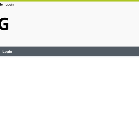
lfe
|
Login
Login