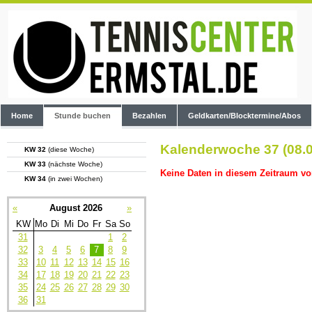
Home
Stunde buchen
Bezahlen
Geldkarten/Blocktermine/Abos
Kalenderwoche 37 (08.0
KW 32
(diese Woche)
KW 33
(nächste Woche)
Keine Daten in diesem Zeitraum vo
KW 34
(in zwei Wochen)
«
August 2026
»
KW
Mo
Di
Mi
Do
Fr
Sa
So
31
1
2
32
3
4
5
6
7
8
9
33
10
11
12
13
14
15
16
34
17
18
19
20
21
22
23
35
24
25
26
27
28
29
30
36
31